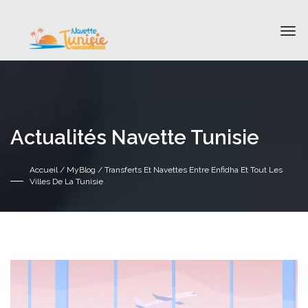
Actualités Navette Tunisie
Accueil
/
MyBlog
/ Transferts Et Navettes Entre Enfidha Et Tout Les
Villes De La Tunisie