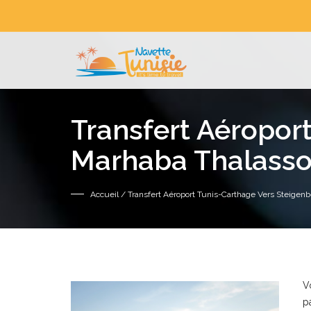
Transfert Aéropor
Marhaba Thalasso 
Accueil
/ Transfert Aéroport Tunis-Carthage Vers Steigen
V
p