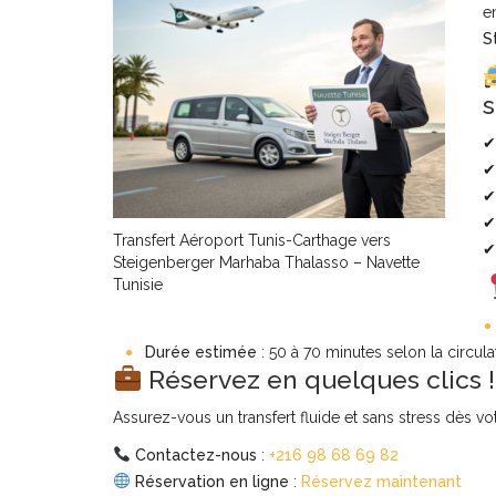
e
S
s
✔
✔
✔
✔ 
Transfert Aéroport Tunis-Carthage vers
✔
Steigenberger Marhaba Thalasso – Navette
Tunisie
Durée estimée
: 50 à 70 minutes selon la circula
Réservez en quelques clics !
Assurez-vous un transfert fluide et sans stress dès vot
Contactez-nous
:
+216 98 68 69 82
Réservation en ligne
:
Réservez maintenant