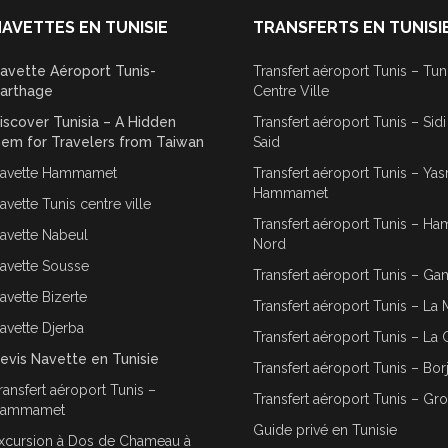
AVETTES EN TUNISIE
TRANSFERTS EN TUNISI
avette Aéroport Tunis-
Transfert aéroport Tunis – Tun
arthage
Centre Ville
iscover Tunisia – A Hidden
Transfert aéroport Tunis – Sid
em for Travelers from Taiwan
Said
avette Hammamet
Transfert aéroport Tunis – Ya
Hammamet
avette Tunis centre ville
Transfert aéroport Tunis – 
avette Nabeul
Nord
avette Sousse
Transfert aéroport Tunis – G
avette Bizerte
Transfert aéroport Tunis – La 
avette Djerba
Transfert aéroport Tunis – La 
evis Navette en Tunisie
Transfert aéroport Tunis – Bor
ransfert aéroport Tunis –
Transfert aéroport Tunis – Gr
ammamet
Guide privé en Tunisie
xcursion à Dos de Chameau à