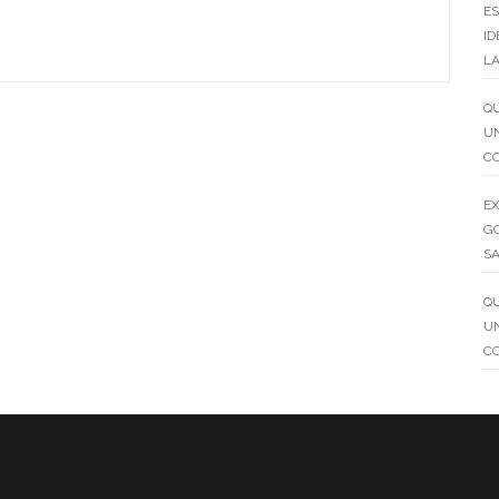
ES
ID
LA
QU
UN
C
EX
GO
SA
QU
UN
C