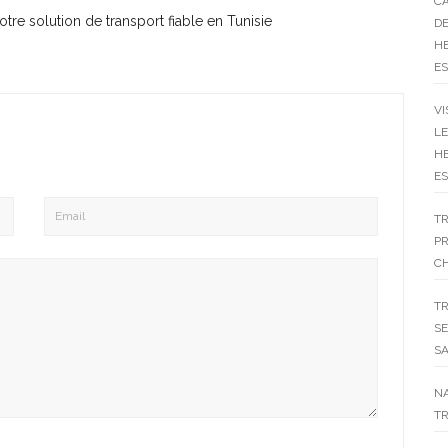
CA
votre solution de transport fiable en Tunisie
DE
HE
ES
VI
LE
HE
ES
T
P
C
T
SE
SA
N
TR