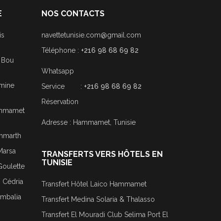
E
NOS CONTACTS
is
navettetunisie.com@gmail.com
Téléphone :
+216 98 68 69 82
i Bou
Whatsapp
smine
Service :
+216 98 68 69 82
Réservation
Hammamet
Adresse : Hammamet, Tunisie
ammarth
Marsa
TRANSFERTS VERS HÔTELS EN
TUNISIE
Goulette
j Cédria
Transfert Hôtel Laico Hammamet
ombalia
Transfert Medina Solaria & Thalasso
Transfert El Mouradi Club Selima Port El