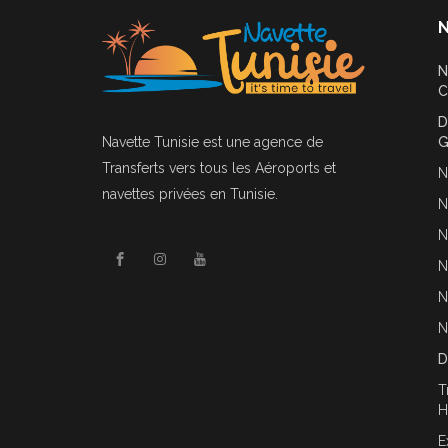
N
N
C
D
Navette Tunisie
est une agence de
G
Transferts vers tous les Aéroports et
N
navettes privées en Tunisie.
N
N
N
N
N
D
T
H
E