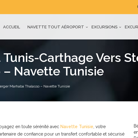
ACCUEIL
NAVETTE TOUT AÉROPORT
EXCURSIONS
EXCUR
t Tunis-Carthage Vers S
– Navette Tunisie
berger Marhaba Thalasso – Navette Tunisie
Bé
oyagez en toute sérénité avec
Navette Tunisie
, votre
en
artenaire de confiance pour un transfert confortable et sécurisé