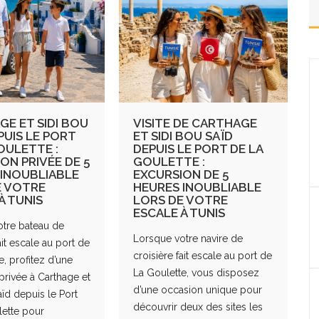
E ET SIDI BOU
VISITE DE CARTHAGE
PUIS LE PORT
ET SIDI BOU SAÏD
OULETTE :
DEPUIS LE PORT DE LA
ON PRIVÉE DE 5
GOULETTE :
 INOUBLIABLE
EXCURSION DE 5
E VOTRE
HEURES INOUBLIABLE
À TUNIS
LORS DE VOTRE
ESCALE À TUNIS
tre bateau de
Lorsque votre navire de
ait escale au port de
croisière fait escale au port de
e, profitez d’une
La Goulette, vous disposez
privée à Carthage et
d’une occasion unique pour
aïd depuis le Port
découvrir deux des sites les
ette pour