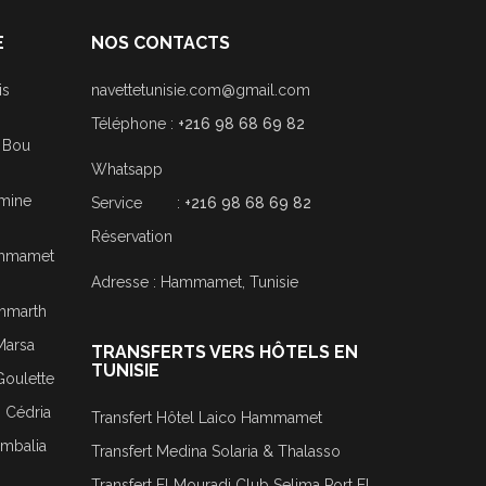
E
NOS CONTACTS
is
navettetunisie.com@gmail.com
Téléphone :
+216 98 68 69 82
i Bou
Whatsapp
smine
Service :
+216 98 68 69 82
Réservation
Hammamet
Adresse : Hammamet, Tunisie
ammarth
Marsa
TRANSFERTS VERS HÔTELS EN
TUNISIE
Goulette
j Cédria
Transfert Hôtel Laico Hammamet
ombalia
Transfert Medina Solaria & Thalasso
Transfert El Mouradi Club Selima Port El