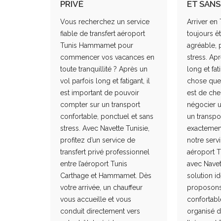
PRIVÉ
ET SANS
Vous recherchez un service
Arriver en 
fiable de transfert aéroport
toujours 
Tunis Hammamet pour
agréable, 
commencer vos vacances en
stress. Apr
toute tranquillité ? Après un
long et fat
vol parfois long et fatigant, il
chose que 
est important de pouvoir
est de cher
compter sur un transport
négocier u
confortable, ponctuel et sans
un transpor
stress. Avec Navette Tunisie,
exactemen
profitez d’un service de
notre servi
transfert privé professionnel
aéroport 
entre l’aéroport Tunis
avec Navett
Carthage et Hammamet. Dès
solution i
votre arrivée, un chauffeur
proposons 
vous accueille et vous
confortabl
conduit directement vers
organisé d