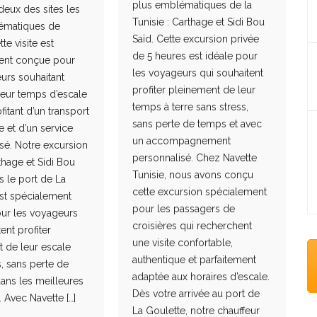
plus emblématiques de la
deux des sites les
Tunisie : Carthage et Sidi Bou
ématiques de
Saïd. Cette excursion privée
tte visite est
de 5 heures est idéale pour
ent conçue pour
les voyageurs qui souhaitent
urs souhaitant
profiter pleinement de leur
leur temps d’escale
temps à terre sans stress,
fitant d’un transport
sans perte de temps et avec
e et d’un service
un accompagnement
sé. Notre excursion
personnalisé. Chez Navette
thage et Sidi Bou
Tunisie, nous avons conçu
s le port de La
cette excursion spécialement
st spécialement
pour les passagers de
ur les voyageurs
croisières qui recherchent
ent profiter
une visite confortable,
 de leur escale
authentique et parfaitement
s, sans perte de
adaptée aux horaires d’escale.
ans les meilleures
Dès votre arrivée au port de
 Avec Navette […]
La Goulette, notre chauffeur