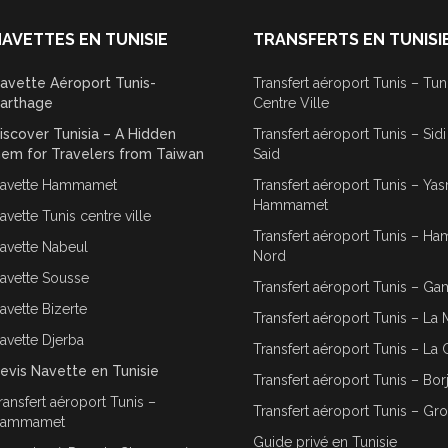
AVETTES EN TUNISIE
TRANSFERTS EN TUNISI
avette Aéroport Tunis-
Transfert aéroport Tunis – Tun
arthage
Centre Ville
iscover Tunisia – A Hidden
Transfert aéroport Tunis – Sid
em for Travelers from Taiwan
Said
avette Hammamet
Transfert aéroport Tunis – Ya
Hammamet
avette Tunis centre ville
Transfert aéroport Tunis – 
avette Nabeul
Nord
avette Sousse
Transfert aéroport Tunis – G
avette Bizerte
Transfert aéroport Tunis – La 
avette Djerba
Transfert aéroport Tunis – La 
evis Navette en Tunisie
Transfert aéroport Tunis – Bor
ransfert aéroport Tunis –
Transfert aéroport Tunis – Gr
ammamet
Guide privé en Tunisie