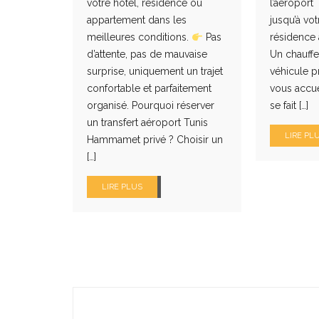
votre hôtel, résidence ou
l’aéroport
appartement dans les
jusqu’à vot
meilleures conditions.
Pas
résidence
d’attente, pas de mauvaise
Un chauffe
surprise, uniquement un trajet
véhicule p
confortable et parfaitement
vous accuei
organisé. Pourquoi réserver
se fait […]
un transfert aéroport Tunis
LIRE PL
Hammamet privé ? Choisir un
[…]
LIRE PLUS