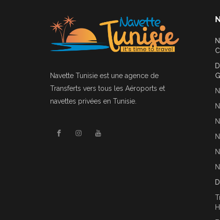
N
N
C
D
Navette Tunisie
est une agence de
G
Transferts vers tous les Aéroports et
N
navettes privées en Tunisie.
N
N
N
N
N
D
T
H