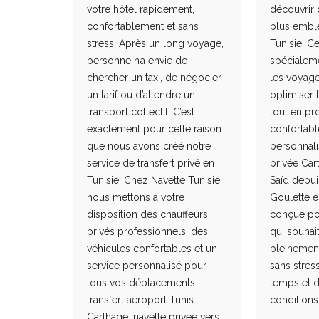
votre hôtel rapidement,
découvrir 
confortablement et sans
plus embl
stress. Après un long voyage,
Tunisie. Ce
personne n’a envie de
spécialem
chercher un taxi, de négocier
les voyage
un tarif ou d’attendre un
optimiser 
transport collectif. C’est
tout en pro
exactement pour cette raison
confortabl
que nous avons créé notre
personnali
service de transfert privé en
privée Car
Tunisie. Chez Navette Tunisie,
Saïd depui
nous mettons à votre
Goulette e
disposition des chauffeurs
conçue po
privés professionnels, des
qui souhait
véhicules confortables et un
pleinement
service personnalisé pour
sans stres
tous vos déplacements :
temps et d
transfert aéroport Tunis
conditions.
Carthage, navette privée vers