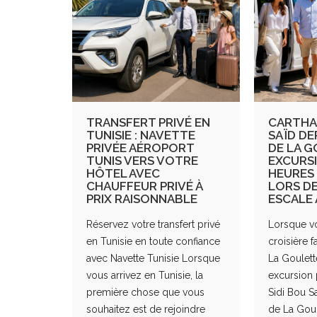
TRANSFERT PRIVÉ EN
CARTHAG
TUNISIE : NAVETTE
SAÏD DE
PRIVÉE AÉROPORT
DE LA G
TUNIS VERS VOTRE
EXCURSI
HÔTEL AVEC
HEURES
CHAUFFEUR PRIVÉ À
LORS D
PRIX RAISONNABLE
ESCALE 
Réservez votre transfert privé
Lorsque vo
en Tunisie en toute confiance
croisière f
avec Navette Tunisie Lorsque
La Goulett
vous arrivez en Tunisie, la
excursion 
première chose que vous
Sidi Bou S
souhaitez est de rejoindre
de La Goul