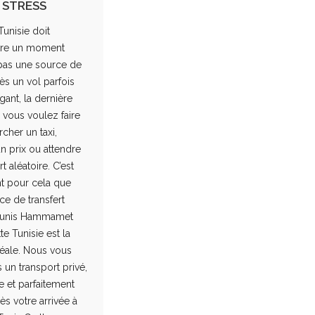
 STRESS
Tunisie doit
être un moment
pas une source de
ès un vol parfois
igant, la dernière
vous voulez faire
cher un taxi,
n prix ou attendre
t aléatoire. C’est
t pour cela que
ce de transfert
Tunis Hammamet
e Tunisie est la
déale. Nous vous
un transport privé,
e et parfaitement
ès votre arrivée à