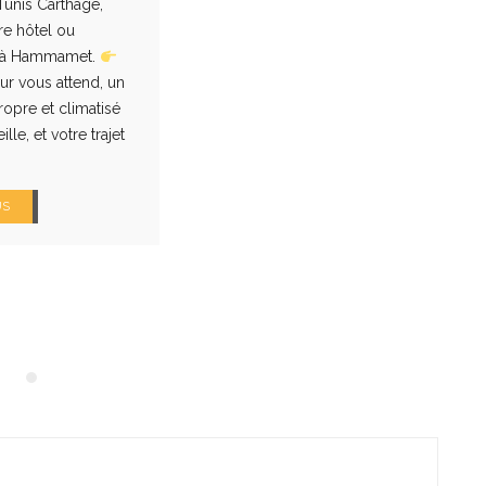
 Tunis Carthage,
re hôtel ou
 à Hammamet.
ur vous attend, un
ropre et climatisé
lle, et votre trajet
US