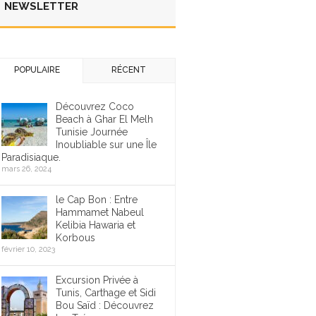
NEWSLETTER
POPULAIRE
RÉCENT
Découvrez Coco
Beach à Ghar El Melh
Tunisie Journée
Inoubliable sur une Île
Paradisiaque.
mars 26, 2024
le Cap Bon : Entre
Hammamet Nabeul
Kelibia Hawaria et
Korbous
février 10, 2023
Excursion Privée à
Tunis, Carthage et Sidi
Bou Saïd : Découvrez