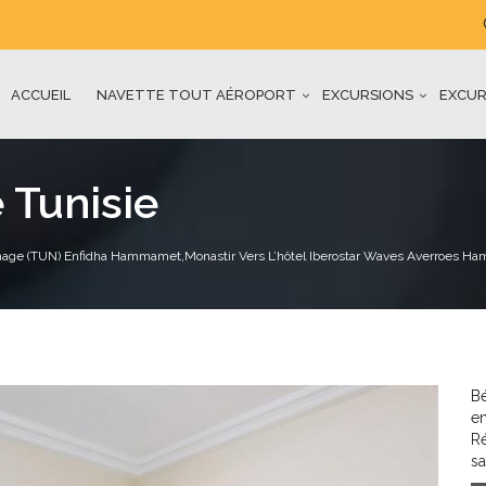
ACCUEIL
NAVETTE TOUT AÉROPORT
EXCURSIONS
EXCUR
 Tunisie
rthage (TUN) Enfidha Hammamet,Monastir Vers L’hôtel Iberostar Waves Averroes 
Bé
en
R
sa