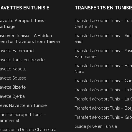
AVETTES EN TUNISIE
TRANSFERTS EN TUNISI
avette Aéroport Tunis-
Transfert aéroport Tunis – Tun
arthage
Centre Ville
iscover Tunisia – A Hidden
Transfert aéroport Tunis – Sid
em for Travelers from Taiwan
Said
avette Hammamet
Transfert aéroport Tunis – Ya
Hammamet
avette Tunis centre ville
Transfert aéroport Tunis – 
avette Nabeul
Nord
avette Sousse
Transfert aéroport Tunis – G
avette Bizerte
Transfert aéroport Tunis – La 
avette Djerba
Transfert aéroport Tunis – La 
evis Navette en Tunisie
Transfert aéroport Tunis – Bor
ransfert aéroport Tunis –
Transfert aéroport Tunis – Gr
ammamet
Guide privé en Tunisie
xcursion à Dos de Chameau à