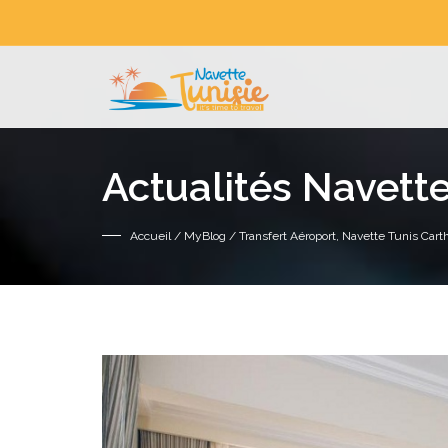
Actualités Navette
Accueil
/
MyBlog
/ Transfert Aéroport, Navette Tunis Ca