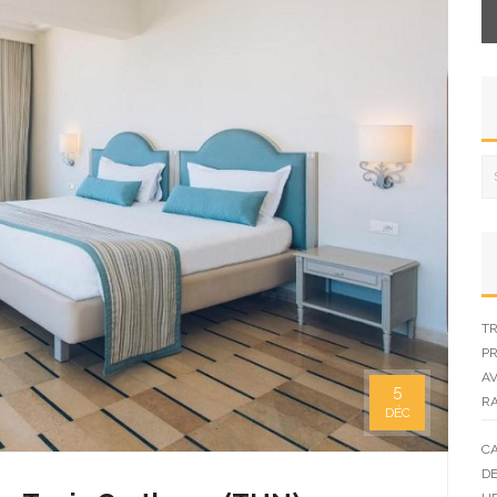
TR
PR
AV
5
R
DÉC
CA
DE