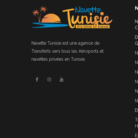
N
N
C
D
Navette Tunisie
est une agence de
G
Transferts vers tous les Aéroports et
N
navettes privées en Tunisie.
N
N
N
N
N
D
T
H
E