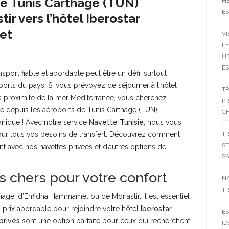
te Tunis Carthage (TUN)
HE
ES
 vers l’hôtel Iberostar
et
VI
LE
HE
ES
port fiable et abordable peut être un défi, surtout
ports du pays. Si vous prévoyez de séjourner à l’hôtel
T
é à proximité de la mer Méditerranée, vous cherchez
P
e depuis les aéroports de Tunis Carthage (TUN),
C
nique ! Avec notre service
Navette Tunisie
, nous vous
T
our tous vos besoins de transfert. Découvrez comment
SE
 avec nos navettes privées et d’autres options de
SA
s chers pour votre confort
N
TR
thage, d’Enfidha Hammamet ou de Monastir, il est essentiel
n prix abordable pour rejoindre votre hôtel
Iberostar
ES
privés
sont une option parfaite pour ceux qui recherchent
ID