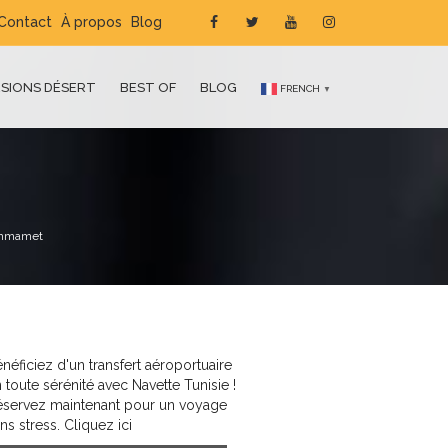
Contact
À propos
Blog
SIONS DÉSERT
BEST OF
BLOG
FRENCH
▼
Hammamet
néficiez d'un transfert aéroportuaire
 toute sérénité avec Navette Tunisie !
éservez maintenant pour un voyage
ns stress. Cliquez ici