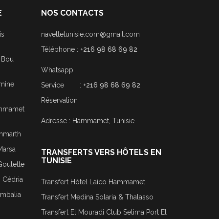
E
NOS CONTACTS
is
navettetunisie.com@gmail.com
Téléphone :
+216 98 68 69 82
i Bou
Whatsapp
smine
Service :
+216 98 68 69 82
Réservation
Hammamet
Adresse : Hammamet, Tunisie
ammarth
Marsa
TRANSFERTS VERS HÔTELS EN
TUNISIE
Goulette
j Cédria
Transfert Hôtel Laico Hammamet
ombalia
Transfert Medina Solaria & Thalasso
Transfert El Mouradi Club Selima Port El