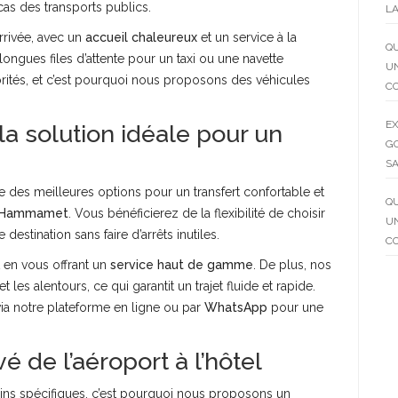
acas des transports publics.
LA
rrivée, avec un
accueil chaleureux
et un service à la
QU
 longues files d’attente pour un taxi ou une navette
UN
iorités, et c’est pourquoi nous proposons des véhicules
C
EX
 la solution idéale pour un
GO
SA
ne des meilleures options pour un transfert confortable et
QU
es Hammamet
. Vous bénéficierez de la flexibilité de choisir
UN
 destination sans faire d’arrêts inutiles.
C
t en vous offrant un
service haut de gamme
. De plus, nos
 les alentours, ce qui garantit un trajet fluide et rapide.
ia notre plateforme en ligne ou par
WhatsApp
pour une
é de l’aéroport à l’hôtel
ns spécifiques, c’est pourquoi nous proposons un