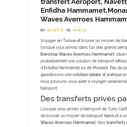
transfert Aéroport, Navet
Enfidha Hammamet,Monastir
Waves Averroes Hammam
BY::
NAVETTE
IN::
MYBLOG
Voyager en Tunisie et trouver un moyen de trans
lorsque vous arrivez dans l’un des grands aéro
Iberostar Waves Averroes Hammamet
, situ
probablement une solution de transport efficac
d’Enfidha Hammamet ou de Monastir. Pas de pa
garantissons une
solution idéale
et pratique p
nous pouvons vous aider à voyager sereinement
transport.
Des transferts privés pa
Lorsque vous arrivez à l’aéroport de Tunis Car
de trouver un moyen de transport fiable et à u
Waves Averroes Hammamet
. Nos
transferts 