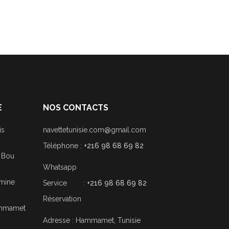
E
NOS CONTACTS
is
navettetunisie.com@gmail.com
Téléphone :
+216 98 68 69 82
i Bou
Whatsapp
smine
Service :
+216 98 68 69 82
Réservation
Hammamet
Adresse : Hammamet, Tunisie