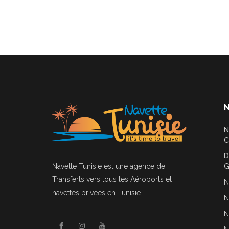
N
N
C
D
Navette Tunisie
est une agence de
G
Transferts vers tous les Aéroports et
N
navettes privées en Tunisie.
N
N