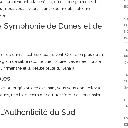
HE
aventure rencontre la sérénité, où chaque grain de sable
ES
s
, nous vous invitons à un séjour inoubliable, une
sien.
VI
ne Symphonie de Dunes et de
LE
HE
ES
T
mer de dunes sculptées par le vent. C’est bien plus qu’un
P
 grain de sable raconte une histoire. Des expéditions en
C
’immensité et la beauté brute du Sahara.
T
bles
SE
SA
oiles. Allongé sous ce ciel infini, vous vous connectez à
giques, une toile cosmique qui transforme chaque instant
N
TR
L’Authenticité du Sud
ES
ID