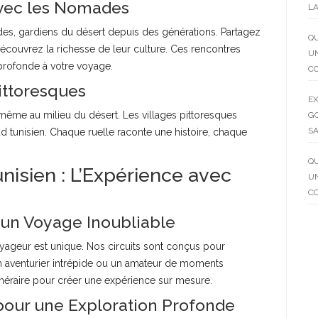
vec les Nomades
LA
es, gardiens du désert depuis des générations. Partagez
QU
 découvrez la richesse de leur culture. Ces rencontres
UN
profonde à votre voyage.
C
ittoresques
EX
 même au milieu du désert. Les villages pittoresques
GO
SA
d tunisien. Chaque ruelle raconte une histoire, chaque
QU
nisien : L’Expérience avec
UN
C
 un Voyage Inoubliable
geur est unique. Nos circuits sont conçus pour
n aventurier intrépide ou un amateur de moments
tinéraire pour créer une expérience sur mesure.
pour une Exploration Profonde