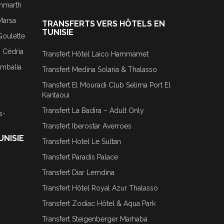
ammarth
Marsa
TRANSFERTS VERS HÔTELS EN
TUNISIE
Goulette
j Cédria
Transfert Hôtel Laico Hammamet
ombalia
Transfert Medina Solaria & Thalasso
Transfert El Mouradi Club Selima Port El
Kantaoui
Transfert La Badira – Adult Only
s-
Transfert Iberostar Averroes
UNISIE
Transfert Hotel Le Sultan
Transfert Paradis Palace
Transfert Diar Lemdina
Transfert Hôtel Royal Azur Thalasso
Transfert Zodiac Hôtel & Aqua Park
Transfert Steigenberger Marhaba