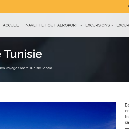
ACCUEIL
NAVETTE TOUT AÉROPORT
EXCURSIONS
EXCUR
 Tunisie
ien Voyage Sahara Tunisie Sahara
Bé
en
R
sa