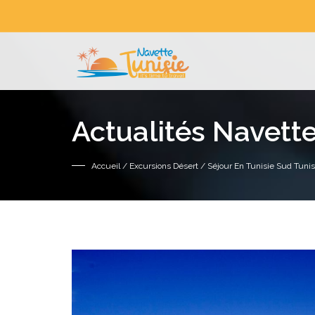
Actualités Navette
Accueil
/
Excursions Désert
/ Séjour En Tunisie Sud Tunis