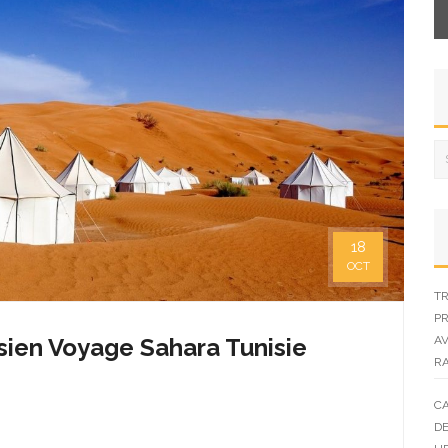
18
OCT
TR
PR
isien Voyage Sahara Tunisie
AV
R
CA
DE