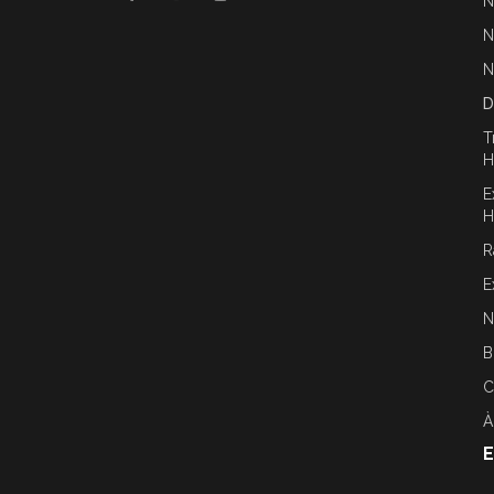
N
N
N
D
T
H
E
H
R
E
N
B
C
À
E