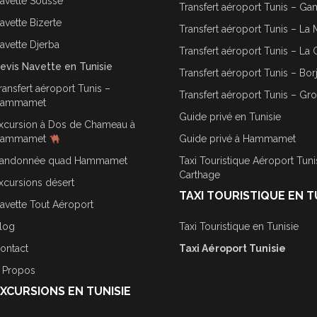
avette Sousse
Transfert aéroport Tunis – G
avette Bizerte
Transfert aéroport Tunis – La 
avette Djerba
Transfert aéroport Tunis – La 
evis Navette en Tunisie
Transfert aéroport Tunis – Bor
ransfert aéroport Tunis –
Transfert aéroport Tunis – Gr
ammamet
Guide privé en Tunisie
xcursion à Dos de Chameau à
ammamet
Guide privé à Hammamet
andonnée quad Hammamet
Taxi Touristique Aéroport Tuni
Carthage
xcursions désert
TAXI TOURISTIQUE EN T
avette Tout Aéroport
log
Taxi Touristique en Tunisie
ontact
Taxi Aéroport Tunisie
 Propos
XCURSIONS EN TUNISIE