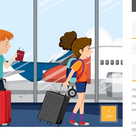
TR
PR
AV
1
R
JAN
CA
DE