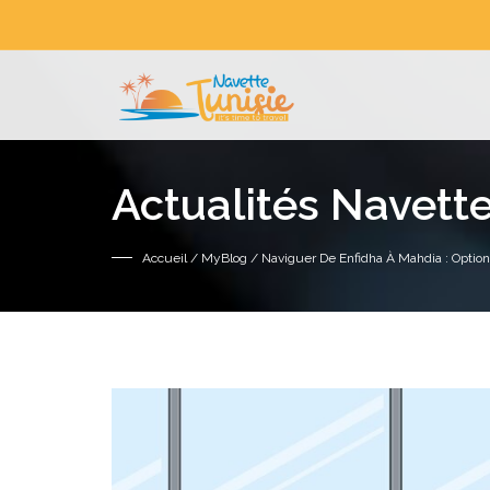
Actualités Navette
Accueil
/
MyBlog
/ Naviguer De Enfidha À Mahdia : Option 