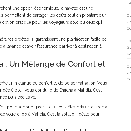
LA
chent une option économique, la navette est une
s permettent de partager les coûts tout en profitant d’un
QU
ne option pratique pour les voyageurs solo ou ceux qui
UN
C
éraires préétablis, garantissant une planification facile de
EX
 l’avance et avoir l’assurance d’arriver à destination à
GO
SA
a : Un Mélange de Confort et
QU
UN
C
 offre un mélange de confort et de personnalisation. Vous
ur dédié pour vous conduire de Enfidha à Mahdia. C’est
ence plus exclusive.
fert porte-à-porte garantit que vous êtes pris en charge à
 de votre choix à Mahdia. C’est la solution idéale pour
.