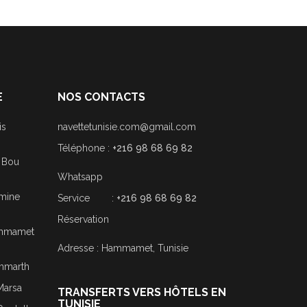
E
NOS CONTACTS
is
navettetunisie.com@gmail.com
Téléphone :
+216 98 68 69 82
i Bou
Whatsapp
smine
Service :
+216 98 68 69 82
Réservation
Hammamet
Adresse : Hammamet, Tunisie
ammarth
Marsa
TRANSFERTS VERS HÔTELS EN
TUNISIE