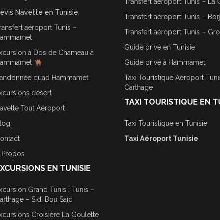
Transfert aéroport Tunis – La 
evis Navette en Tunisie
Transfert aéroport Tunis – Bor
ransfert aéroport Tunis –
Transfert aéroport Tunis – Gr
ammamet
Guide privé en Tunisie
xcursion à Dos de Chameau à
ammamet
Guide privé à Hammamet
andonnée quad Hammamet
Taxi Touristique Aéroport Tuni
Carthage
xcursions désert
TAXI TOURISTIQUE EN T
avette Tout Aéroport
log
Taxi Touristique en Tunisie
ontact
Taxi Aéroport Tunisie
 Propos
XCURSIONS EN TUNISIE
xcursion Grand Tunis : Tunis –
arthage – Sidi Bou Saïd
xcursions Croisière La Goulette