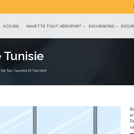
ACCUEIL
NAVETTE TOUT AÉROPORT
EXCURSIONS
EXCUR
 Tunisie
De Taxi, Navette Et Transfert
Bé
en
R
sa