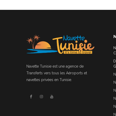
N
N
C
D
Navette Tunisie
est une agence de
G
Transferts vers tous les Aéroports et
N
navettes privées en Tunisie.
N
N
N
N
N