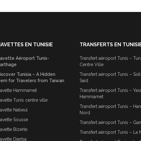
AVETTES EN TUNISIE
TRANSFERTS EN TUNISI
avette Aéroport Tunis-
Transfert aéroport Tunis – Tun
arthage
Centre Ville
iscover Tunisia – A Hidden
Transfert aéroport Tunis – Sid
em for Travelers from Taiwan
Said
avette Hammamet
Transfert aéroport Tunis – Ya
Hammamet
avette Tunis centre ville
Transfert aéroport Tunis – 
avette Nabeul
Nord
avette Sousse
Transfert aéroport Tunis – G
avette Bizerte
Transfert aéroport Tunis – La 
avette Djerba