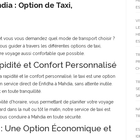
HE
ia : Option de Taxi,
ES
VI
LE
HE
 et vous vous demandez quel mode de transport choisir ?
ES
 guider à travers les différentes options de taxi,
tre voyage aussi confortable que possible.
T
P
pidité et Confort Personnalisé
C
 rapidité et le confort personnalisé, le taxi est une option
T
service direct de Enfidha à Mahdia, sans attente inutile.
SE
en toute tranquillité.
SA
bilité d’horaire, vous permettant de planifier votre voyage
d dans la nuit ou tôt le matin, notre service de taxi est
N
TR
 vous conduire à Mahdia en toute sécurité.
 : Une Option Économique et
ES
ID