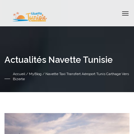
Actualités Navette Tunisie
Accueil
/
MyBlog
/ Navette Taxi Transfert Aéroport Tunis Carthage Vers
Bizerte