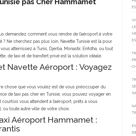
Tunisie pas Cher Hammamet
HE
ES
VI
LE
HE
vous demandez comment vous rendre de l’aéroport à votre
ES
ût ? Ne cherchez pas plus loin, Navette Tunisie est là pour
us atterrissiez à Tunis, Djerba, Monastir, Enfidha, ou tout
T
e, de taxi et de transfert privé est la solution idéale.
P
 et Navette Aéroport : Voyagez
C
T
SE
ière chose que vous voulez est de vous préoccuper du
SA
rvice de taxi pas cher en Tunisie, vous pouvez voyager en
 courtois vous attendent à l’aéroport, prêts à vous
N
u toute autre ville de votre choix.
TR
 Taxi Aéroport Hammamet :
ES
antis
ID