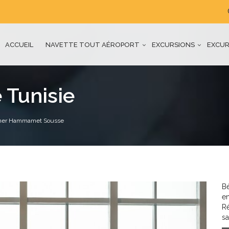
ACCUEIL
NAVETTE TOUT AÉROPORT
EXCURSIONS
EXCUR
 Tunisie
 Cher Hammamet Sousse
Bé
en
R
sa