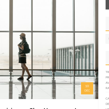
TR
PR
AV
10
R
DÉC
CA
DE