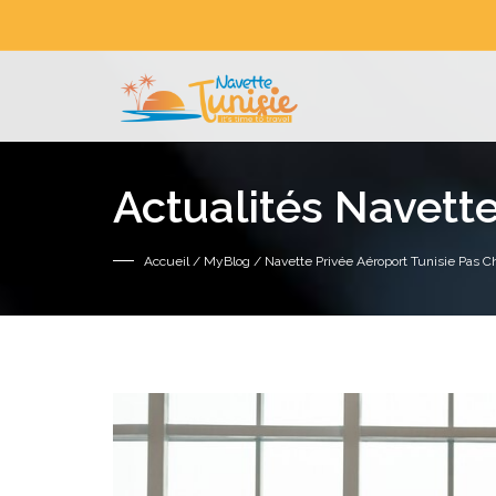
Actualités Navette
Accueil
/
MyBlog
/ Navette Privée Aéroport Tunisie Pas