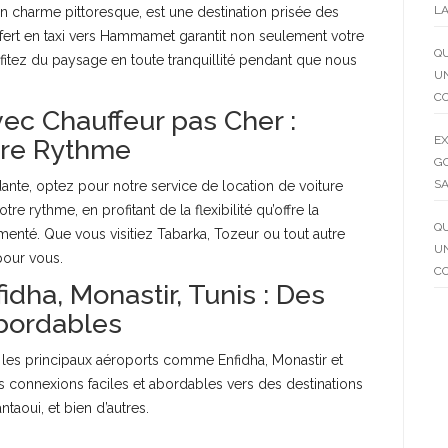
LA
 charme pittoresque, est une destination prisée des
sfert en taxi vers Hammamet garantit non seulement votre
QU
ofitez du paysage en toute tranquillité pendant que nous
UN
C
vec Chauffeur pas Cher :
EX
otre Rythme
GO
SA
nte, optez pour notre service de location de voiture
re rythme, en profitant de la flexibilité qu’offre la
QU
menté. Que vous visitiez Tabarka, Tozeur ou tout autre
UN
pour vous.
C
idha, Monastir, Tunis : Des
Abordables
e les principaux aéroports comme Enfidha, Monastir et
es connexions faciles et abordables vers des destinations
aoui, et bien d’autres.