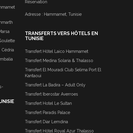
Réservation
Hammamet
Adresse : Hammamet, Tunisie
ammarth
Marsa
TRANSFERTS VERS HÔTELS EN
TUNISIE
Goulette
j Cédria
Transfert Hôtel Laico Hammamet
ombalia
Transfert Medina Solaria & Thalasso
Transfert El Mouradi Club Selima Port El
Kantaoui
Transfert La Badira – Adult Only
s-
Transfert Iberostar Averroes
UNISIE
Transfert Hotel Le Sultan
Transfert Paradis Palace
Transfert Diar Lemdina
Transfert Hôtel Royal Azur Thalasso