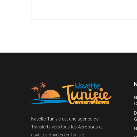
N
N
C
D
Navette Tunisie
est une agence de
G
Transferts vers tous les Aéroports et
N
navettes privées en Tunisie.