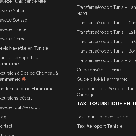
avette Tunis centre ville
Transfert aéroport Tunis – 
avette Nabeul
Nord
avette Sousse
Transfert aéroport Tunis – G
avette Bizerte
Transfert aéroport Tunis – La 
avette Djerba
Transfert aéroport Tunis – La 
evis Navette en Tunisie
Transfert aéroport Tunis – Bor
ransfert aéroport Tunis –
Transfert aéroport Tunis – Gr
ammamet
Guide privé en Tunisie
xcursion à Dos de Chameau à
ammamet
Guide privé à Hammamet
andonnée quad Hammamet
Taxi Touristique Aéroport Tuni
Carthage
xcursions désert
TAXI TOURISTIQUE EN T
avette Tout Aéroport
log
Taxi Touristique en Tunisie
ontact
Taxi Aéroport Tunisie
 Propos