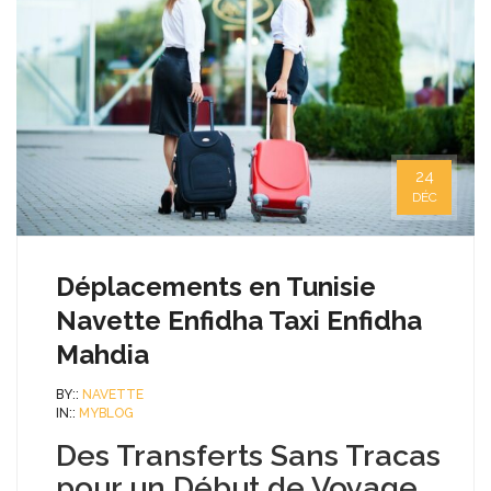
24
DÉC
Déplacements en Tunisie
Navette Enfidha Taxi Enfidha
Mahdia
BY::
NAVETTE
IN::
MYBLOG
Des Transferts Sans Tracas
pour un Début de Voyage