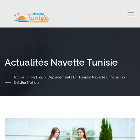
Actualités Navette Tunisie
Accueil
/
MyBlog
/ Déplacements En Tunisie Navette Enfidha Taxi
Enfidha Mahdia