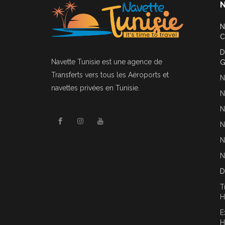
N
N
C
D
Navette Tunisie
est une agence de
G
Transferts vers tous les Aéroports et
N
navettes privées en Tunisie.
N
N
N
N
N
D
T
H
E
H