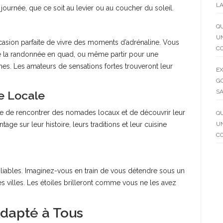
LA
journée, que ce soit au levier ou au coucher du soleil.
QU
UN
occasion parfaite de vivre des moments d’adrénaline. Vous
C
 de la randonnée en quad, ou même partir pour une
nes. Les amateurs de sensations fortes trouveront leur
EX
GO
SA
e Locale
e de rencontrer des nomades locaux et de découvrir leur
QU
UN
e sur leur histoire, leurs traditions et leur cuisine
C
ubliables. Imaginez-vous en train de vous détendre sous un
es villes. Les étoiles brilleront comme vous ne les avez
Adapté à Tous