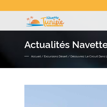
Actualités Navette
Accueil
/
Excursions Désert
/ Découvrez Le Circuit Dans 