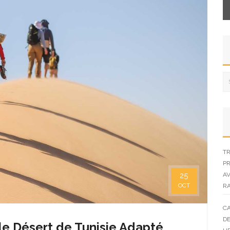
TR
PR
AV
25
OCT
R
CA
DE
 le Désert de Tunisie Adapté