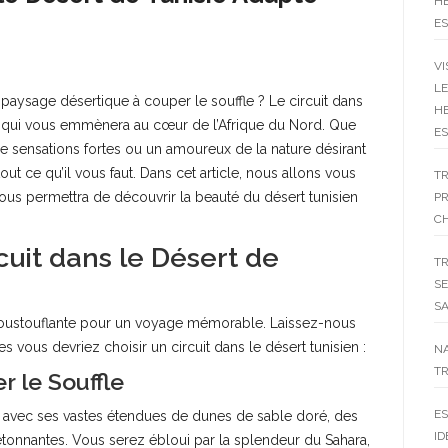
HE
ES
VI
LE
paysage désertique à couper le souffle ? Le circuit dans
HE
e qui vous emmènera au cœur de l’Afrique du Nord. Que
ES
sensations fortes ou un amoureux de la nature désirant
tout ce qu’il vous faut. Dans cet article, nous allons vous
T
vous permettra de découvrir la beauté du désert tunisien
P
C
cuit dans le Désert de
T
SE
SA
époustouflante pour un voyage mémorable. Laissez-nous
 vous devriez choisir un circuit dans le désert tunisien :
N
TR
r le Souffle
ES
re avec ses vastes étendues de dunes de sable doré, des
ID
étonnantes. Vous serez ébloui par la splendeur du Sahara,