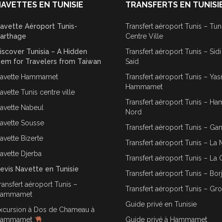
AVETTES EN TUNISIE
TRANSFERTS EN TUNISI
avette Aéroport Tunis-
Transfert aéroport Tunis – Tun
arthage
Centre Ville
iscover Tunisia – A Hidden
Transfert aéroport Tunis – Sid
em for Travelers from Taiwan
Said
avette Hammamet
Transfert aéroport Tunis – Ya
Hammamet
avette Tunis centre ville
Transfert aéroport Tunis – 
avette Nabeul
Nord
avette Sousse
Transfert aéroport Tunis – G
avette Bizerte
Transfert aéroport Tunis – La 
avette Djerba
Transfert aéroport Tunis – La 
evis Navette en Tunisie
Transfert aéroport Tunis – Bor
ransfert aéroport Tunis –
Transfert aéroport Tunis – Gr
ammamet
Guide privé en Tunisie
xcursion à Dos de Chameau à
ammamet
Guide privé à Hammamet