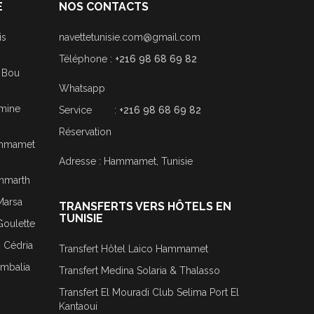
E
NOS CONTACTS
is
navettetunisie.com@gmail.com
Téléphone :
+216 98 68 69 82
i Bou
Whatsapp
smine
Service :
+216 98 68 69 82
Réservation
Hammamet
Adresse : Hammamet, Tunisie
ammarth
Marsa
TRANSFERTS VERS HÔTELS EN
TUNISIE
Goulette
j Cédria
Transfert Hôtel Laico Hammamet
ombalia
Transfert Medina Solaria & Thalasso
Transfert El Mouradi Club Selima Port El
Kantaoui