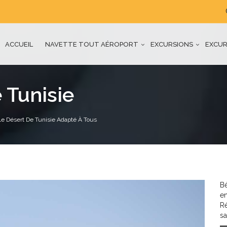
ACCUEIL
NAVETTE TOUT AÉROPORT
EXCURSIONS
EXCUR
 Tunisie
Le Désert De Tunisie Adapté À Tous
Bé
en
R
sa