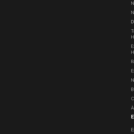
N
N
D
T
H
E
H
R
E
N
B
C
À
E
E