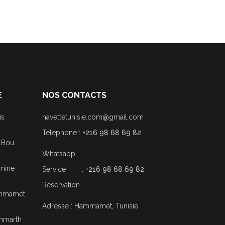
E
NOS CONTACTS
is
navettetunisie.com@gmail.com
Téléphone :
+216 98 68 69 82
i Bou
Whatsapp
smine
Service :
+216 98 68 69 82
Réservation
Hammamet
Adresse : Hammamet, Tunisie
ammarth