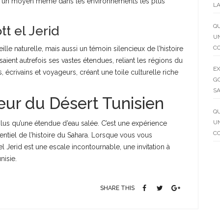
ouve un moyen même dans les environnements les plus
LA
QU
t el Jerid
UN
C
lle naturelle, mais aussi un témoin silencieux de l’histoire
saient autrefois ses vastes étendues, reliant les régions du
EX
es, écrivains et voyageurs, créant une toile culturelle riche
GO
SA
ur du Désert Tunisien
QU
UN
plus qu’une étendue d’eau salée. C’est une expérience
C
entiel de l’histoire du Sahara. Lorsque vous vous
l Jerid est une escale incontournable, une invitation à
nisie.
SHARE THIS