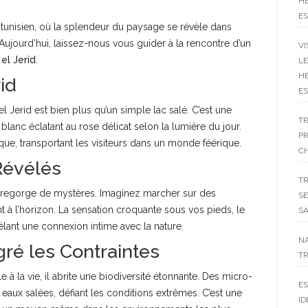
HE
ES
unisien, où la splendeur du paysage se révèle dans
Aujourd’hui, laissez-nous vous guider à la rencontre d’un
VI
el Jerid
.
LE
HE
id
ES
 el Jerid est bien plus qu’un simple lac salé. C’est une
T
lanc éclatant au rose délicat selon la lumière du jour.
P
que, transportant les visiteurs dans un monde féérique.
C
Révélés
T
id regorge de mystères. Imaginez marcher sur des
SE
nt à l’horizon. La sensation croquante sous vos pieds, le
SA
élant une connexion intime avec la nature.
N
gré les Contraintes
TR
 à la vie, il abrite une biodiversité étonnante. Des micro-
ES
eaux salées, défiant les conditions extrêmes. C’est une
ID