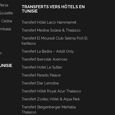
Marsa
TRANSFERTS VERS HÔTELS EN
TUNISIE
Goulette
j Cédria
Transfert Hôtel Laico Hammamet
ombalia
Transfert Medina Solaria & Thalasso
Transfert El Mouradi Club Selima Port El
Kantaoui
Transfert La Badira – Adult Only
s-
Transfert Iberostar Averroes
UNISIE
Transfert Hotel Le Sultan
Transfert Paradis Palace
Transfert Diar Lemdina
Transfert Hôtel Royal Azur Thalasso
Transfert Zodiac Hôtel & Aqua Park
Transfert Steigenberger Marhaba
Thalasso