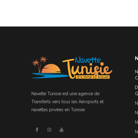
N
N
C
D
Navette Tunisie
est une agence de
G
Transferts vers tous les Aéroports et
N
navettes privées en Tunisie.
N
N
N