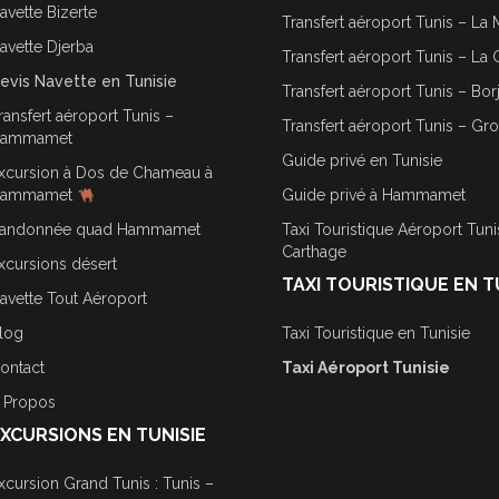
avette Bizerte
Transfert aéroport Tunis – La 
avette Djerba
Transfert aéroport Tunis – La 
evis Navette en Tunisie
Transfert aéroport Tunis – Bor
ransfert aéroport Tunis –
Transfert aéroport Tunis – Gr
ammamet
Guide privé en Tunisie
xcursion à Dos de Chameau à
ammamet
Guide privé à Hammamet
andonnée quad Hammamet
Taxi Touristique Aéroport Tuni
Carthage
xcursions désert
TAXI TOURISTIQUE EN T
avette Tout Aéroport
log
Taxi Touristique en Tunisie
ontact
Taxi Aéroport Tunisie
 Propos
XCURSIONS EN TUNISIE
xcursion Grand Tunis : Tunis –