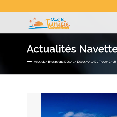
Actualités Navette
Accueil
/
Excursions Désert
/ Découverte Du Trésor Chott 