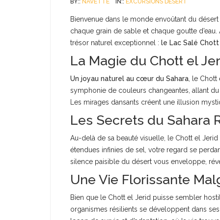
BY::
NAVETTE
IN::
EXCURSIONS DÉSERT
Bienvenue dans le monde envoûtant du désert t
chaque grain de sable et chaque goutte d’eau. 
trésor naturel exceptionnel :
le Lac Salé Chott 
La Magie du Chott el Jer
Un joyau naturel au cœur du Sahara
, le Chott
symphonie de couleurs changeantes, allant du b
Les mirages dansants créent une illusion mysti
Les Secrets du Sahara 
Au-delà de sa beauté visuelle, le Chott el Jer
étendues infinies de sel, votre regard se perda
silence paisible du désert vous enveloppe, rév
Une Vie Florissante Mal
Bien que le Chott el Jerid puisse sembler hostile
organismes résilients se développent dans ses 