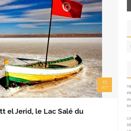
23
TR
OCT
PR
AV
R
 el Jerid, le Lac Salé du
CA
DE