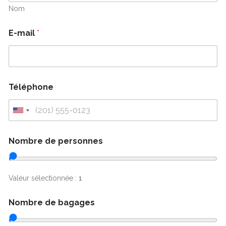
Nom
E-mail
*
Téléphone
U
n
i
Nombre de personnes
t
e
d
S
Valeur sélectionnée :
1
t
a
Nombre de bagages
t
e
s