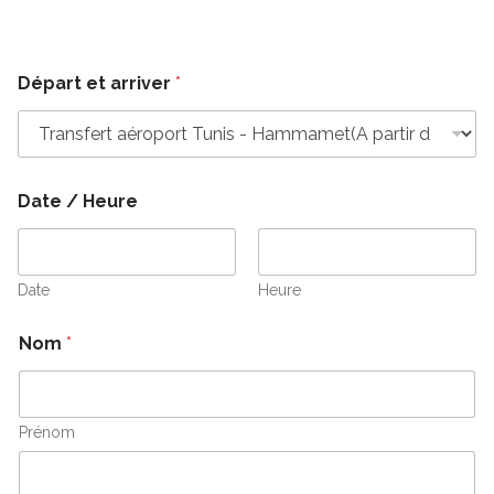
Départ et arriver
*
Date / Heure
Date
Heure
M
*
Nom
*
i
E
s
-
e
m
/
a
i
Prénom
l